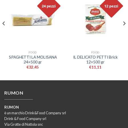
24 pezzi
12 pezzi
FOOD
FOOD
SPAGHETTI LA MOLISANA
IL DELICATO PETTI Brick
24×500 gr
12×500 gr
€
32,45
€
11,11
RUMON
RUMON
è un marchio Drink&Food Company srl
Drink & Food Company srl
Via Grotte di Nottola snc