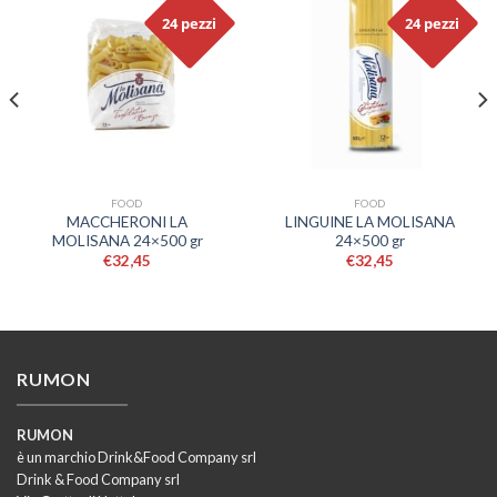
24 pezzi
24 pezzi
FOOD
FOOD
MACCHERONI LA
LINGUINE LA MOLISANA
MOLISANA 24×500 gr
24×500 gr
€
32,45
€
32,45
RUMON
RUMON
è un marchio Drink&Food Company srl
Drink & Food Company srl